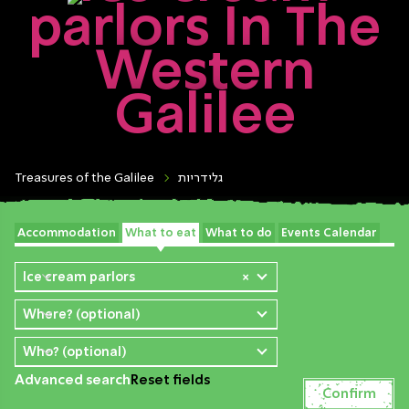
parlors In The
Western
Galilee
Treasures of the Galilee
גלידריות
Accommodation
What to eat
What to do
Events Calendar
Ice cream parlors
×
Where? (optional)
Who? (optional)
Advanced search
Reset fields