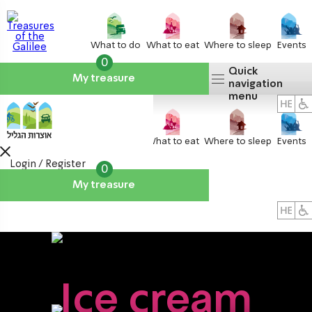
What to do
What to eat
Where to sleep
Events
0
Quick
My treasure
navigation
menu
What to do
What to eat
Where to sleep
Events
Login / Register
0
My treasure
About us
אטרקציות
Ice cream