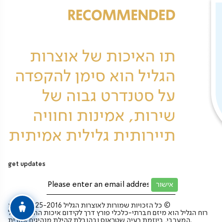
get updates
כל הזכויות שמורות לאוצרות הגליל 2025-2016 בע”מ ©
רוח הגליל הוא מיזם חברתי-כלכלי פורץ דרך לקידום איכות החיים בגליל
המערבי, ביוזמת רעיה שטראוס ובהובלת קהילת מנהיגים אזורית.