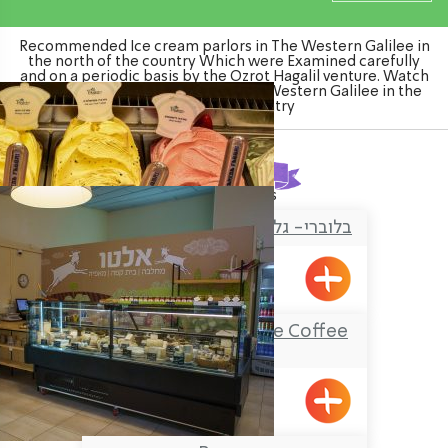
Recommended Ice cream parlors in The Western Galilee in
the north of the country Which were Examined carefully
and on a periodic basis by the Ozrot Hagalil venture. Watch
the list of Ice cream parlors in The Western Galilee in the
north of the country
Found
4
results
בלוברי- גלידריה ויוגורטיה איטלקית
Nahariya
Alto Dairy Farm- the Coffee
House
Shomrat